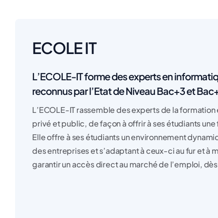
ECOLE IT
L’ECOLE-IT forme des experts en informatique
reconnus par l’Etat de Niveau Bac+3 et Bac
L’ECOLE-IT rassemble des experts de la formation 
privé et public, de façon à offrir à ses étudiants un
Elle offre à ses étudiants un environnement dynami
des entreprises et s’adaptant à ceux-ci au fur et à 
garantir un accès direct au marché de l’emploi, dès l