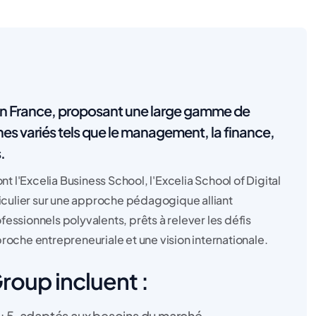
en France, proposant une large gamme de
variés tels que le management, la finance,
.
 l'Excelia Business School, l'Excelia School of Digital
ticulier sur une approche pédagogique alliant
essionnels polyvalents, prêts à relever les défis
che entrepreneuriale et une vision internationale.
Group incluent :
c+5, adaptés aux besoins du marché