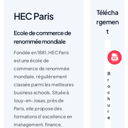
Télécha
HEC Paris
rgemen
t
Ecole de commerce de
renommée mondiale
Fondée en 1881, HEC Paris
est une école de
commerce de renommée
B
mondiale, régulièrement
r
classée parmi les meilleures
o
business schools. Située à
c
h
Jouy-en-Josas, près de
u
Paris, elle propose des
r
formations d’excellence en
e
management, finance,