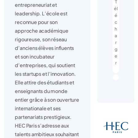
T
entrepreneuriat et
él
leadership. L’école est
é
reconnue pour son
c
h
approche académique
a
rigoureuse, son réseau
r
d’anciens élèves influents
g
e
et son incubateur
r
d’entreprises, qui soutient
les startups et l’innovation.
Elle attire des étudiants et
enseignants du monde
entier grâce à son ouverture
internationale et ses
partenariats prestigieux.
HEC Paris s’adresse aux
talents ambitieux souhaitant