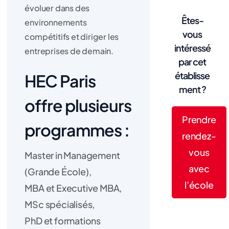
évoluer dans des
Êtes-
environnements
vous
compétitifs et diriger les
intéressé
entreprises de demain.
par cet
établisse
HEC Paris
ment ?
offre plusieurs
Prendre
programmes :
rendez-
vous
Master in Management
avec
(Grande École),
l’école
MBA et Executive MBA,
MSc spécialisés,
PhD et formations